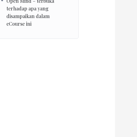
Open Mind – terbuka
terhadap apa yang
disampaikan dalam
eCourse ini