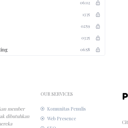
06:02
13:35
02:59
03:25
ting
06:58
OUR SERVICES
pkan member
Komunitas Penulis
yak dibutuhkan
Web Presence
Ci
mereka